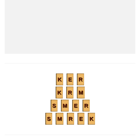
K
E
R
K
R
M
S
M
E
R
S
M
R
E
K