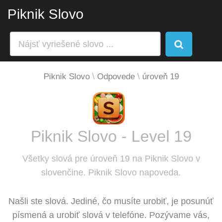
Piknik Slovo
Piknik Slovo
Odpovede
úroveň 19
Piknik Slovo - Level 19
Všetky slová pre úroveň 19 na Piknik Slovo v
slovenčine. Piknik Slovo napoveda.
Našli ste slová. Jediné, čo musíte urobiť, je posunúť
písmená a urobiť slová v telefóne. Pozývame vás,