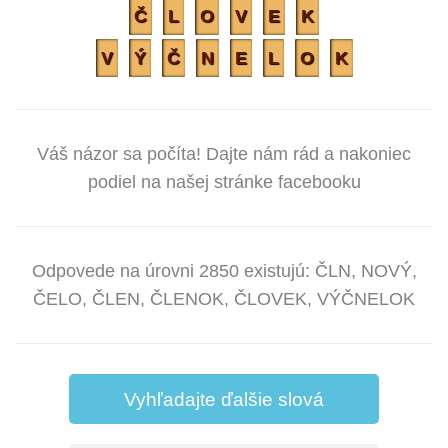
Č
L
O
V
E
K
V
Ý
Č
N
E
L
O
K
Váš názor sa počíta! Dajte nám rád a nakoniec
podiel na našej stránke facebooku
Odpovede na úrovni 2850 existujú: ČLN, NOVÝ,
ČELO, ČLEN, ČLENOK, ČLOVEK, VÝČNELOK
Vyhľadajte ďalšie slová