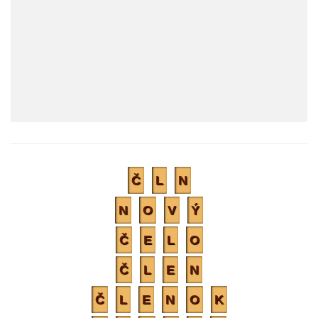
Č
L
N
N
O
V
Ý
Č
E
L
O
Č
L
E
N
Č
L
E
N
O
K