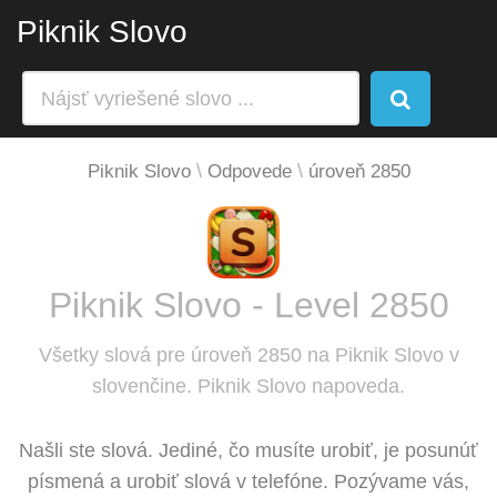
Piknik Slovo
Piknik Slovo
Odpovede
úroveň 2850
Piknik Slovo - Level 2850
Všetky slová pre úroveň 2850 na Piknik Slovo v
slovenčine. Piknik Slovo napoveda.
Našli ste slová. Jediné, čo musíte urobiť, je posunúť
písmená a urobiť slová v telefóne. Pozývame vás,