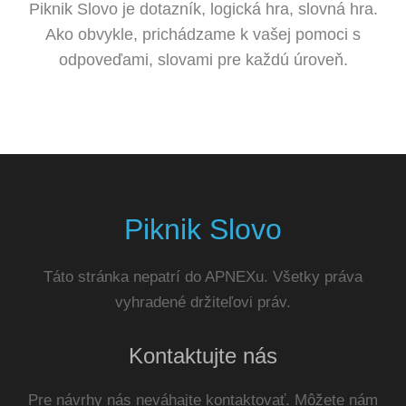
Piknik Slovo je dotazník, logická hra, slovná hra.
Ako obvykle, prichádzame k vašej pomoci s
odpoveďami, slovami pre každú úroveň.
Piknik Slovo
Táto stránka nepatrí do APNEXu. Všetky práva
vyhradené držiteľovi práv.
Kontaktujte nás
Pre návrhy nás neváhajte kontaktovať. Môžete nám