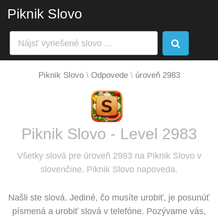
Piknik Slovo
Piknik Slovo
Odpovede
úroveň 2983
Piknik Slovo - Level 2983
Všetky slová pre úroveň 2983 na Piknik Slovo v
slovenčine. Piknik Slovo napoveda.
Našli ste slová. Jediné, čo musíte urobiť, je posunúť
písmená a urobiť slová v telefóne. Pozývame vás,