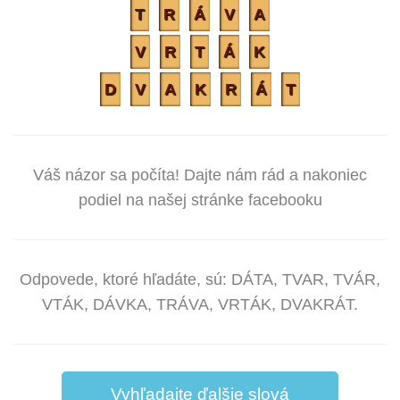
T
R
Á
V
A
V
R
T
Á
K
D
V
A
K
R
Á
T
Váš názor sa počíta! Dajte nám rád a nakoniec
podiel na našej stránke facebooku
Odpovede, ktoré hľadáte, sú: DÁTA, TVAR, TVÁR,
VTÁK, DÁVKA, TRÁVA, VRTÁK, DVAKRÁT.
Vyhľadajte ďalšie slová