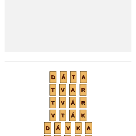
D
Á
T
A
T
V
A
R
T
V
Á
R
V
T
Á
K
D
Á
V
K
A