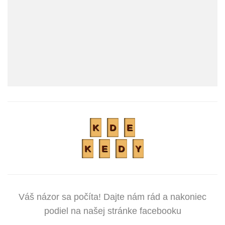
K
D
E
K
E
D
Y
Váš názor sa počíta! Dajte nám rád a nakoniec
podiel na našej stránke facebooku