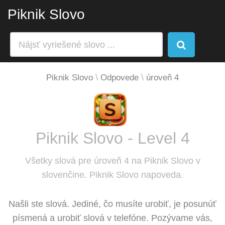
Piknik Slovo
Piknik Slovo
Odpovede
úroveň 4
Piknik Slovo - Level 4
Všetky slová pre úroveň 4 na Piknik Slovo v
slovenčine. Piknik Slovo napoveda.
Našli ste slová. Jediné, čo musíte urobiť, je posunúť
písmená a urobiť slová v telefóne. Pozývame vás,