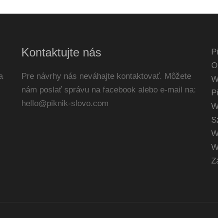
Kontaktujte nás
P
O
a
Pre návrhy nás neváhajte kontaktovať. Môžete
W
nám poslať správu na facebook alebo e-mail na:
P
hello@piknik-slovo.com
W
S
W
W
Z