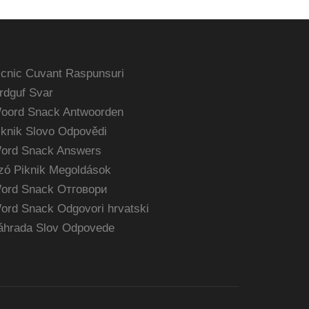
icnic Cuvant Raspunsuri
rdguf Svar
oord Snack Antwoorden
iknik Slovo Odpovědi
ord Snack Answers
zó Piknik Megoldások
ord Snack Отговори
ord Snack Odgovori hrvatski
áhrada Slov Odpovede