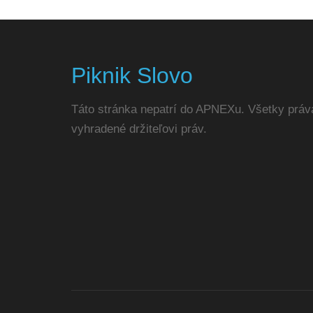
Piknik Slovo
Táto stránka nepatrí do APNEXu. Všetky práv
vyhradené držiteľovi práv.